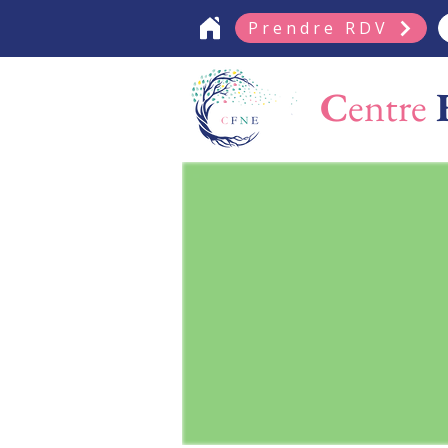
Prendre RDV
C
entre