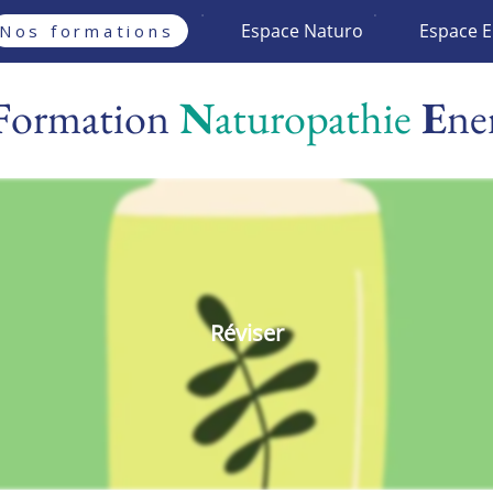
Espace Naturo
Espace E
Nos formations
F
ormation
N
aturopathie
E
ne
Réviser