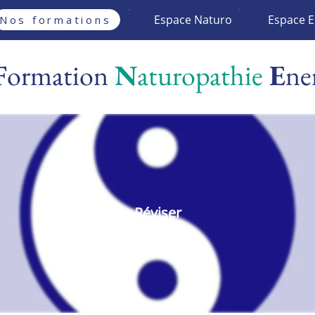
Espace Naturo
Espace E
Nos formations
F
ormation
N
aturopathie
E
ne
Réviser