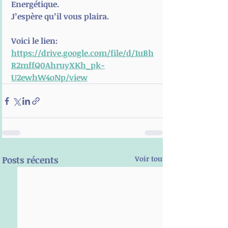
Energétique.
J’espère qu’il vous plaira.
Voici le lien:
https://drive.google.com/file/d/1uBh
R2mffQ0AhruyXKh_pk-
U2ewhW4oNp/view
Posts récents
Voir tout