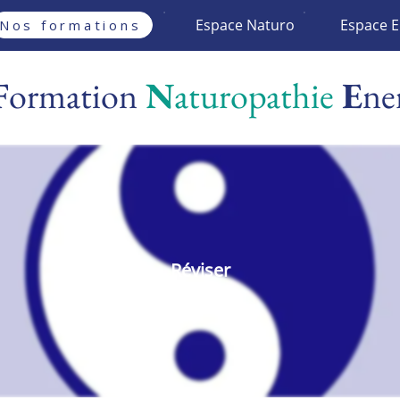
Espace Naturo
Espace E
Nos formations
F
ormation
N
aturopathie
E
ne
Réviser