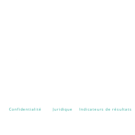
CENTRE FORMATION
NATUROPATHIE ENERGETIQUE
Confidentialité
Juridique
Indicateurs de résultats
Tous droits réservés - © 2026 by ESO | Studio créatif
www.phanouel.com
pour CFNE