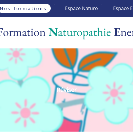
Espace Naturo
Espace E
Nos formations
F
ormation
N
aturopathie
E
ne
Réviser