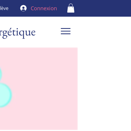
Connexion
lève
rgétique