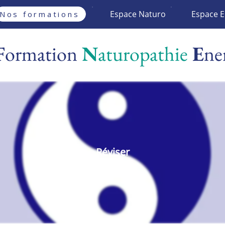
Espace Naturo
Espace E
Nos formations
F
ormation
N
aturopathie
E
ne
Réviser