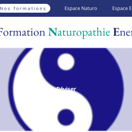
Espace Naturo
Espace E
Nos formations
F
ormation
N
aturopathie
E
ne
Réviser