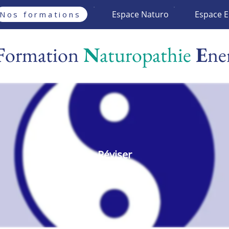
Espace Naturo
Espace E
Nos formations
F
ormation
N
aturopathie
E
ne
Réviser