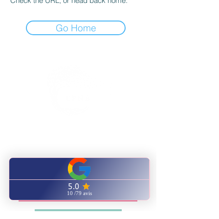
Check the URL, or head back home.
Go Home
CENTRE FORMATION
NATUROPATHIE ENERGETIQUE
ENVOYEZ NOUS UN EMAIL
AVIS GOOGLE